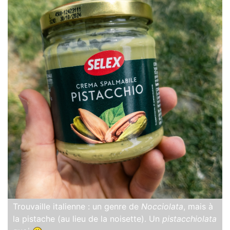
Trouvaille italienne : un genre de
Nocciolata
, mais à
la pistache (au lieu de la noisette). Un
pistacchiolata