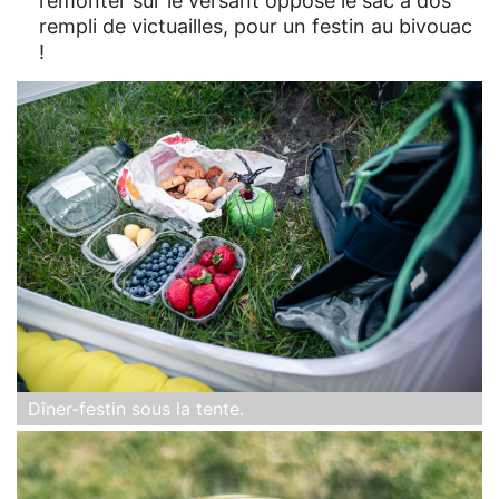
remonter sur le versant opposé le sac à dos
rempli de victuailles, pour un festin au bivouac
!
Dîner-festin sous la tente.