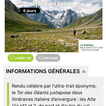
(Demi-)Tour des Géants
6 jours
Anthony
PAR
MIS À JOUR 17 OCT. 2023
3374 LECTEURS
J'AIME
?
(8)
PARTAGER
INFORMATIONS GÉNÉRALES
Rendu célèbre par l'ultra-trail éponyme,
le
Tor des Géants
juxtapose deux
itinéraires italiens d’envergure : les
Alta
Via
n°1 et 2, de part et d’autre du val