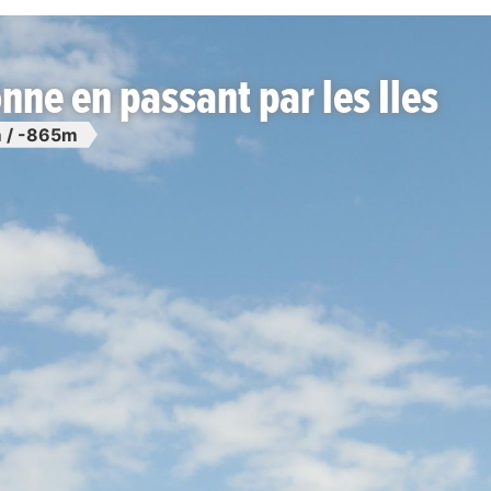
nne en passant par les Iles
 / -865m