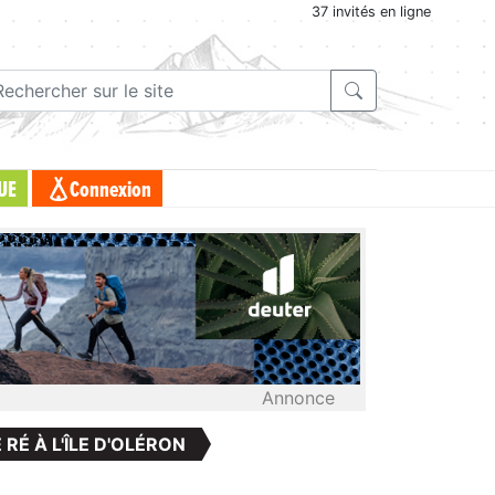
37 invités en ligne
UE
Connexion
Annonce
E RÉ À L'ÎLE D'OLÉRON