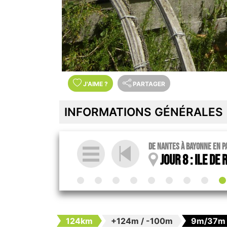
J'AIME
?
PARTAGER
INFORMATIONS GÉNÉRALES
De Nantes à Bayonne en pa
Jour 8 : Ile de 
124km
+124m / -100m
9m/37m