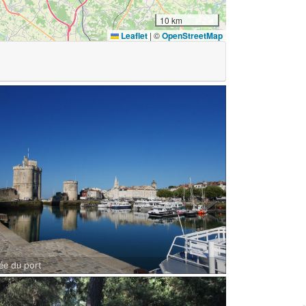
10 km
Leaflet
|
©
OpenStreetMap
ée du port