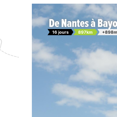
De Nantes à Bayo
16 jours
897km
+898m