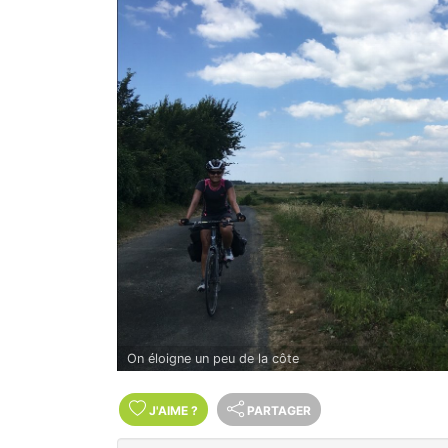
On éloigne un peu de la côte
J'AIME
?
PARTAGER