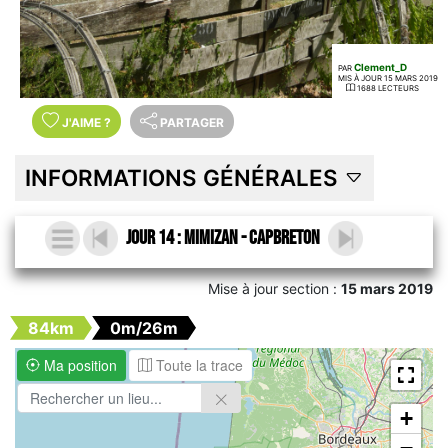
Clement_D
PAR
MIS À JOUR 15 MARS 2019
1688 LECTEURS
J'AIME
?
PARTAGER
INFORMATIONS GÉNÉRALES
Jour 14 : Mimizan - Capbreton
Mise à jour section :
15 mars 2019
84km
0m/26m
Ma position
Toute la trace
+