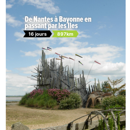
De Nantes à Bayonne en
passant par les Iles
16 jours
897km