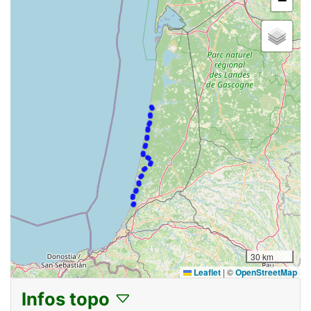
−
30 km
Leaflet
|
©
OpenStreetMap
Infos topo