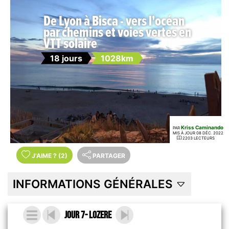
De Lyon à Bisca - vers l'océan
par chemins et voies vertes en
VTT solaire
18 jours
1028km
Kriss Caminando
PAR
MIS À JOUR 08 DÉC. 2022
2203 LECTEURS
J'AIME
?
(2)
PARTAGER
INFORMATIONS GÉNÉRALES
Jour 7- Lozere