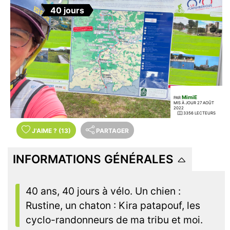
40 jours
MimiE
PAR
MIS À JOUR 27 AOÛT
2022
3356 LECTEURS
J'AIME
?
(13)
PARTAGER
INFORMATIONS GÉNÉRALES
40 ans, 40 jours à vélo. Un chien :
Rustine, un chaton : Kira patapouf, les
cyclo-randonneurs de ma tribu et moi.