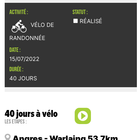
ACTIVITÉ :
STATUT :

RÉALISÉ
VÉLO DE
RANDONNÉE
DATE :
15/07/2022
DURÉE :
40 JOURS
40 jours à vélo
Les étapes :
Angres - Warlaing 53,7km