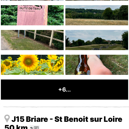
+6...
J15 Briare - St Benoit sur Loire
50 km
2