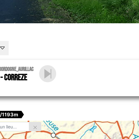
Dordogne_Aurillac
 - Correze
/1193m