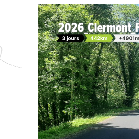
2026_Clermont_F
3 jours
442km
+4901m