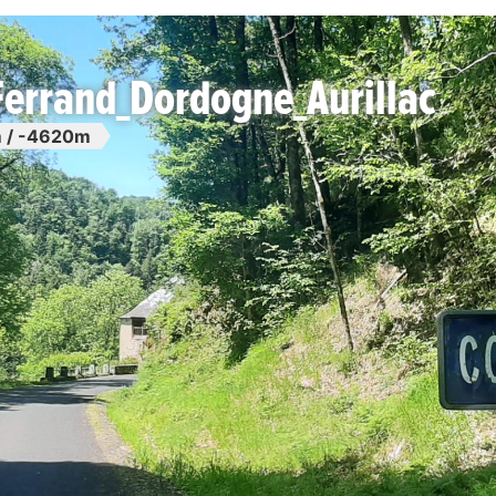
errand_Dordogne_Aurillac
 / -4620m