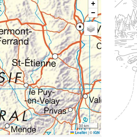
+
−
30 km
Leaflet
|
©
IGN