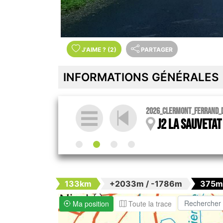
J'AIME
?
(2)
PARTAGER
INFORMATIONS GÉNÉRALES
2026_Clermont_Ferrand_
J2 La Sauvetat
133km
+2033m / -1786m
375m
Ma position
Toute la trace