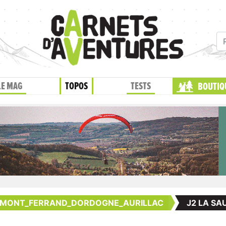
LE MAG
TOPOS
TESTS
BOUTIQ
RMONT_FERRAND_DORDOGNE_AURILLAC
J2 LA SA