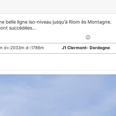
 une belle ligne iso-niveau jusqu'à Riom ès Montagne.
sont succédées...
m d+:2033m d-:1786m
J1 Clermont- Dordogne