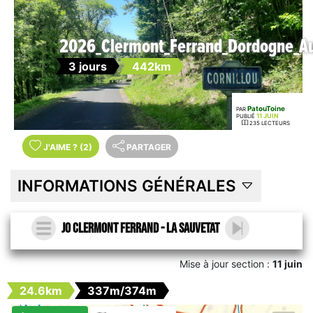
2026_Clermont_Ferrand_Dordogne_Aur
3 jours
442km
PatouToine
PAR
11 JUIN
PUBLIÉ
235 LECTEURS
J'AIME
?
(2)
PARTAGER
INFORMATIONS GÉNÉRALES
J0 Clermont Ferrand - La Sauvetat
Mise à jour section :
11 juin
24.6km
337m/374m