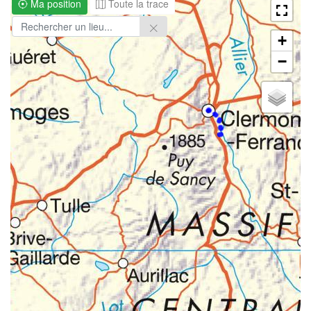
Ma position
Toute la trace
+
−