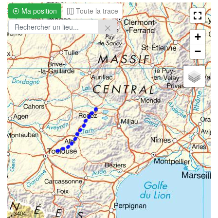
Ma position
Toute la trace
+
−