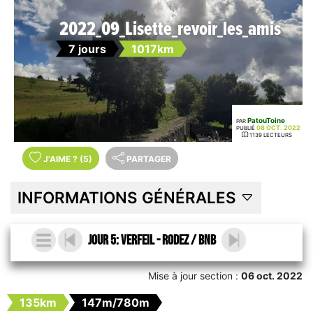
2022_09_Lisette_revoir_les_amis
7 jours
1017km
PatouToine
PAR
08 OCT. 2022
PUBLIÉ
1139 LECTEURS
J'AIME
?
(5)
PARTAGER
INFORMATIONS GÉNÉRALES
Jour 5: Verfeil - Rodez / BnB
Mise à jour section :
06 oct. 2022
135km
147m/780m