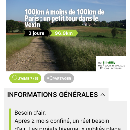
100km à moins de 100km de
Paris : un petit tour dans le
Vexin
3 jours
96.9km
BillyBilly
PAR
MIS À JOUR 31 MAI 2020
1003 LECTEURS
J'AIME
?
(5)
PARTAGER
INFORMATIONS GÉNÉRALES
Besoin d'air.
Après 2 mois confiné, un réel besoin
d'air. Les projets hivernaux oubliés place