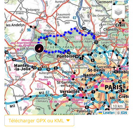
10 km
Leaflet
|
©
IGN
Télécharger GPX ou KML