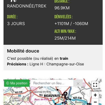
DISTANCE :
RANDONNÉE/TREK
96.9KM
DURÉE :
DÉNIVELÉES :
3 JOURS
+1101M / -1060M
ALTI MIN/MAX :
25M/214M
Mobilité douce
C'est possible (ou réalisé) en
train
Précisions :
Ligne H : Champagne-sur-Oise
Ma position
+
−