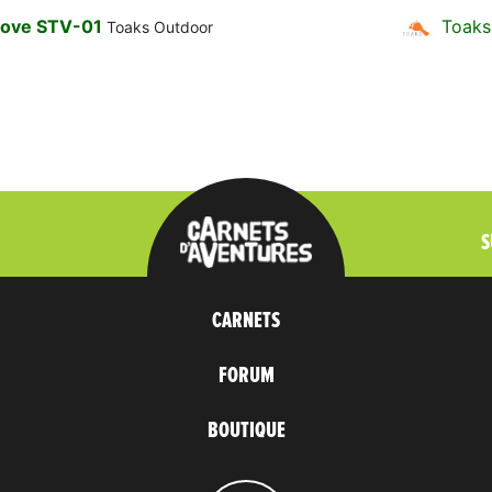
Stove STV-01
Toaks
Toaks Outdoor
S
CARNETS
FORUM
BOUTIQUE