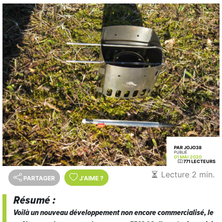
PAR JOJO38
PUBLIÉ
01 MAI 2020
771 LECTEURS
Lecture 2 min.
PARTAGER
J'AIME
?
Résumé :
Voilà un nouveau développement non encore commercialisé, le