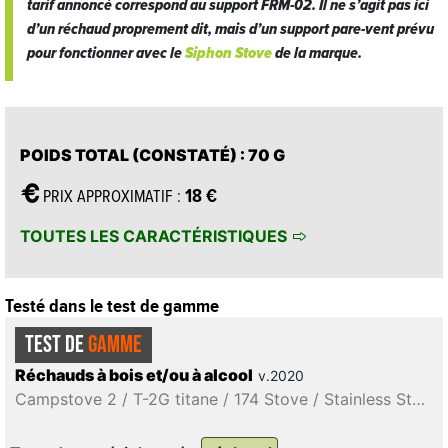
tarif annoncé correspond au support FRM-02. Il ne s’agit pas ici
d’un réchaud proprement dit, mais d’un support pare-vent prévu
pour fonctionner avec le
Siphon Stove
de la marque.
POIDS TOTAL (CONSTATÉ)
: 70 G
18 €
PRIX APPROXIMATIF :
TOUTES LES CARACTÉRISTIQUES
Testé dans le test de gamme
TEST DE
GAMME
Réchauds à bois et/ou à alcool
v.2020
Campstove 2 / T-2G titane / 174 Stove / Stainless Steel Stove / Titanium Backpacking Wood Burning Stove Small STV-12 / Alcohol Burner / Titanium Siphon Alcohol Stove STV-01 / Alcohol Stove Pot Stand / Titanium Converter Stove / 12-10 Stove / Kojin / Sidewinder Ti-Tri / Réchaud "jojo"