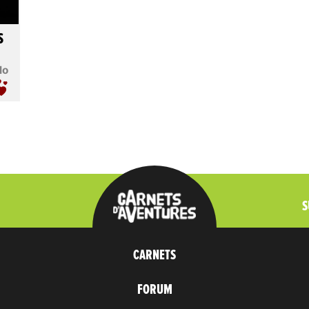
S
lo
S
CARNETS
FORUM