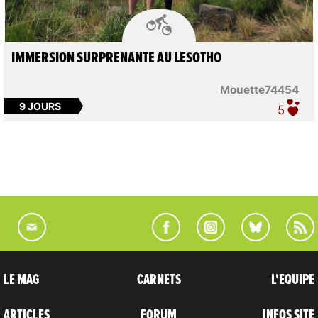

IMMERSION SURPRENANTE AU LESOTHO
Mouette74454
9 JOURS
5
LE MAG
CARNETS
L'EQUIPE
ARTICLES
FORUM
INFOS SITE