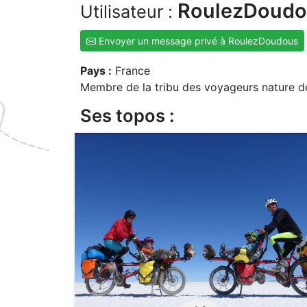
RoulezDoud
Utilisateur :
Envoyer un message privé à RoulezDoudous
Pays :
France
Membre de la tribu des voyageurs nature d
Ses topos :