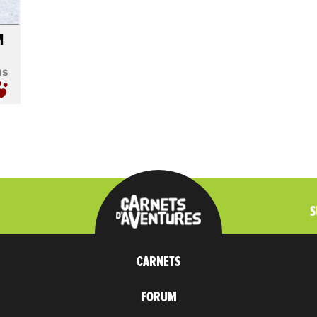
M
us
S
CARNETS
FORUM