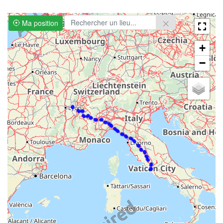
Ma position
+
−