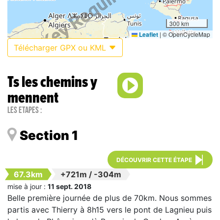
300 km
Leaflet
|
© OpenCycleMap
Télécharger GPX ou KML
Ts les chemins y
mennent
Les étapes :
Section 1
DÉCOUVRIR CETTE ÉTAPE
67.3km
+721m
/
-304m
mise à jour :
11 sept. 2018
Belle première journée de plus de 70km. Nous sommes
partis avec Thierry à 8h15 vers le pont de Lagnieu puis