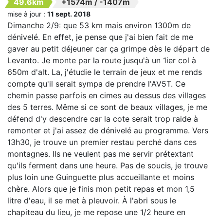
49.6km
+1574m
/
-1407m
mise à jour :
11 sept. 2018
Dimanche 2/9: que 53 km mais environ 1300m de
dénivelé. En effet, je pense que j'ai bien fait de me
gaver au petit déjeuner car ça grimpe dès le départ de
Levanto. Je monte par la route jusqu'à un 1ier col à
650m d'alt. La, j'étudie le terrain de jeux et me rends
compte qu'il serait sympa de prendre l'AV5T. Ce
chemin passe parfois en cimes au dessus des villages
des 5 terres. Même si ce sont de beaux villages, je me
défend d'y descendre car la cote serait trop raide à
remonter et j'ai assez de dénivelé au programme. Vers
13h30, je trouve un premier restau perché dans ces
montagnes. Ils ne veulent pas me servir prétextant
qu'ils ferment dans une heure. Pas de soucis, je trouve
plus loin une Guinguette plus accueillante et moins
chère. Alors que je finis mon petit repas et mon 1,5
litre d'eau, il se met à pleuvoir. À l'abri sous le
chapiteau du lieu, je me repose une 1/2 heure en