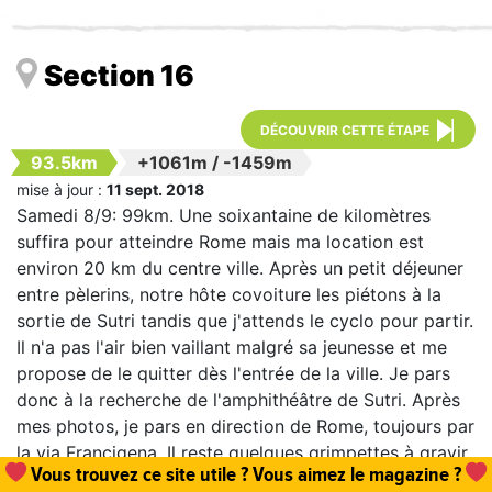
Section 16
DÉCOUVRIR CETTE ÉTAPE
93.5km
+1061m
/
-1459m
mise à jour :
11 sept. 2018
Samedi 8/9: 99km. Une soixantaine de kilomètres
suffira pour atteindre Rome mais ma location est
environ 20 km du centre ville. Après un petit déjeuner
entre pèlerins, notre hôte covoiture les piétons à la
sortie de Sutri tandis que j'attends le cyclo pour partir.
Il n'a pas l'air bien vaillant malgré sa jeunesse et me
propose de le quitter dès l'entrée de la ville. Je pars
donc à la recherche de l'amphithéâtre de Sutri. Après
mes photos, je pars en direction de Rome, toujours par
la via Francigena. Il reste quelques grimpettes à gravir
Vous trouvez ce site utile ? Vous aimez le magazine ?
même si le profil général est descendant. Notamment