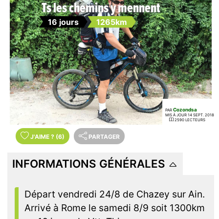
Ts les chemins y mennent
16 jours
1265km
Cozondsa
PAR
MIS À JOUR 14 SEPT. 2018
2590 LECTEURS
J'AIME
?
(6)
PARTAGER
INFORMATIONS GÉNÉRALES
Départ vendredi 24/8 de Chazey sur Ain.
Arrivé à Rome le samedi 8/9 soit 1300km