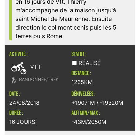
en 16 jours de Vtt. Thierry
m'accompagne de la maison jusqu'à
saint Michel de Maurienne. Ensuite
direction le col mont cenis puis les 5
terres puis Rome.
ACTIVITÉ :
STATUT :

RÉALISÉ
VTT
DISTANCE :

RANDONNÉE/TREK
1265KM
DATE :
DÉNIVELÉES :
24/08/2018
+19071M / -19320M
DURÉE :
ALTI MIN/MAX :
16 JOURS
-43M/2050M