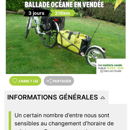
BALLADE OCÉANE EN VENDÉE
3 jours
216km
mollets ronds
PAR
10 DÉC. 2016
PUBLIÉ
1061 LECTEURS
J'AIME
?
(4)
PARTAGER
INFORMATIONS GÉNÉRALES
Un certain nombre d’entre nous sont
sensibles au changement d’horaire de