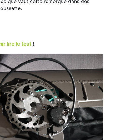
ns ce que vaut cette remorque dans des
poussette.
r lire le test
!