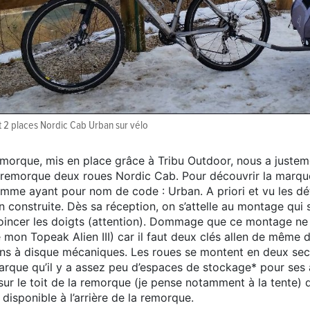
 2 places Nordic Cab Urban sur vélo
emorque, mis en place grâce à Tribu Outdoor, nous a justeme
remorque deux roues Nordic Cab. Pour découvrir la marque,
mme ayant pour nom de code : Urban. A priori et vu les déta
 construite. Dès sa réception, on s’attelle au montage qui s
coincer les doigts (attention). Dommage que ce montage ne p
mon Topeak Alien III) car il faut deux clés allen de même 
eins à disque mécaniques. Les roues se montent en deux se
rque qu’il y a assez peu d’espaces de stockage* pour ses a
ur le toit de la remorque (je pense notamment à la tente) d
t disponible à l’arrière de la remorque.