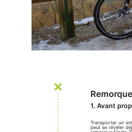
Remorque 
1. Avant pro
Transporter un en
peut se révéler dé
remorque Single Tr