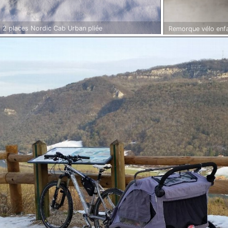
 2 places Nordic Cab Urban pliée
Remorque vélo enfa
disque mécanique