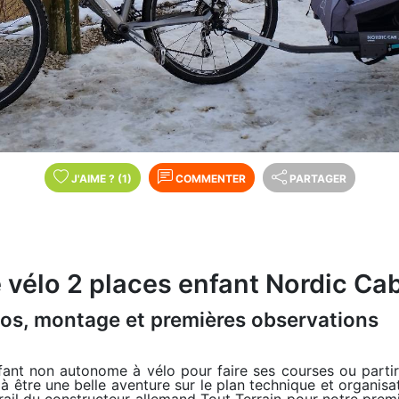
J'AIME
?
(1)
COMMENTER
PARTAGER
vélo 2 places enfant Nordic Ca
pos, montage et premières observations
fant non autonome à vélo pour faire ses courses ou part
jà être une belle aventure sur le plan technique et organisa
ail du constructeur allemand Tout Terrain pour notre premi