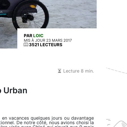
PAR
LOIC
MIS À JOUR 23 MARS 2017
3521 LECTEURS
Lecture 8 min.
b Urban
ir en vacances quelques jours ou davantage
tionnel. De notre côté, nous avions choisi la
ère virée avec Chloé qui n’avait que 9 mois