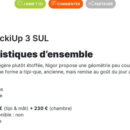
J'AIME
?
(1)
COMMENTER
PARTAGER
ickiUp 3 SUL
istiques d’ensemble
ère plutôt étoffée, Nigor propose une géométrie peu couran
 forme a-tipi-que, ancienne, mais remise au goût du jour ave
ns
e
€
(tipi & mât)
+ 230 €
(chambre)
nible : non
e