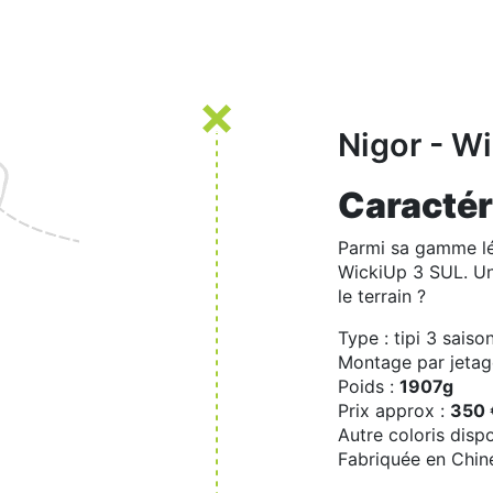
Nigor - W
Caractér
Parmi sa gamme lég
WickiUp 3 SUL. Une
le terrain ?
Type : tipi 3 saiso
Montage par jetag
Poids :
1907g
Prix approx :
350 
Autre coloris dispo
Fabriquée en Chin