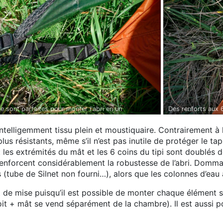
Des renforts aux 6
e sont parfaites pour monter l'abri en un
telligemment tissu plein et moustiquaire. Contrairement à
us résistants, même s’il n’est pas inutile de protéger le tap
 les extrémités du mât et les 6 coins du tipi sont doublés de
enforcent considérablement la robustesse de l’abri. Dommage
(tube de Silnet non fourni…), alors que les colonnes d’eau
 de mise puisqu’il est possible de monter chaque élément s
oit + mât se vend séparément de la chambre). Il est aussi p