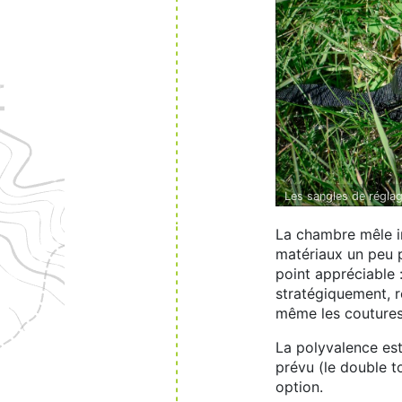
Les sangles de réglag
tournemain.
La chambre mêle in
matériaux un peu pl
point appréciable :
stratégiquement, r
même les coutures 
La polyvalence est
prévu (le double t
option.