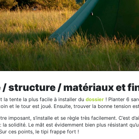
 structure / matériaux et fi
la tente la plus facile à installer du
dossier
! Planter 6 sar
in et le tour est joué. Ensuite, trouver la bonne tension est
re imposant, s’installe et se règle très facilement. C’est d’
: la solidité. Le mât est évidemment bien plus résistant qu’un
ur ces points, le tipi frappe fort !