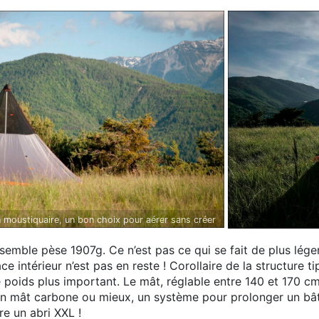
n moustiquaire, un bon choix pour aérer sans créer
 vent.
ensemble pèse 1907g. Ce n’est pas ce qui se fait de plus lé
e intérieur n’est pas en reste ! Corollaire de la structure ti
e poids plus important. Le mât, réglable entre 140 et 170 cm
 mât carbone ou mieux, un système pour prolonger un bât
fre un abri XXL !