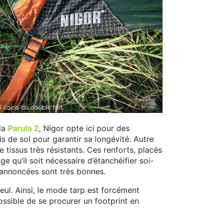
 coins du double toit.
 la
Parula 2
, Nigor opte ici pour des
is de sol pour garantir sa longévité. Autre
 tissus très résistants. Ces renforts, placés
 qu’il soit nécessaire d’étanchéifier soi-
 annoncées sont très bonnes.
eul. Ainsi, le mode tarp est forcément
ossible de se procurer un footprint en