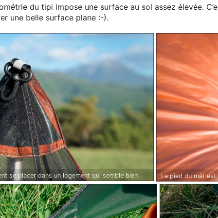
métrie du tipi impose une surface au sol assez élevée. C’est
er une belle surface plane :-).
nt se placer dans un logement qui semble bien
Le pied du mât est 