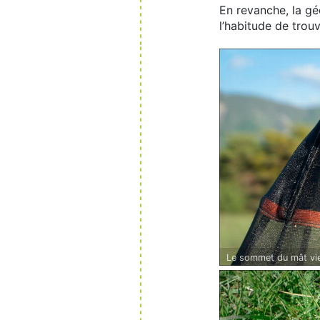
En revanche, la géo
l’habitude de trouv
Le sommet du mât vie
résistant.