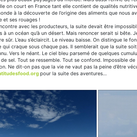
lle on court en France tant elle contient de qualités nutri
 monde à la découverte de l’origine des aliments que nous a
 et ses rouages !
ncontre avec les producteurs, la suite devait être impossibl
us à un océan qu’à un désert. Mais renoncer serait si bête.
tre sûr. L’eau s’éclaircit. Le niveau baisse. On distingue le f
 qui craque sous chaque pas. Il semblerait que la suite soit
nnu. Vers le néant. Le ciel bleu parsemé de quelques cumulus 
 de sel. Tout se ressemble. Tout se confond. Impossible de d
ion. Ne dit-on pas que la vie ne vaut pas la peine d’être véc
atitudesfood.org
pour la suite des aventures…