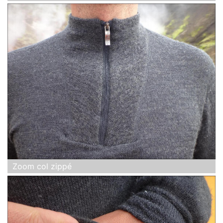
Zoom col zippé