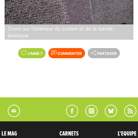
Zoom sur l'intérieur du collant et de la bande
élastique
J'AIME
?
COMMENTER
PARTAGER
LE MAG
CARNETS
L'EQUIPE