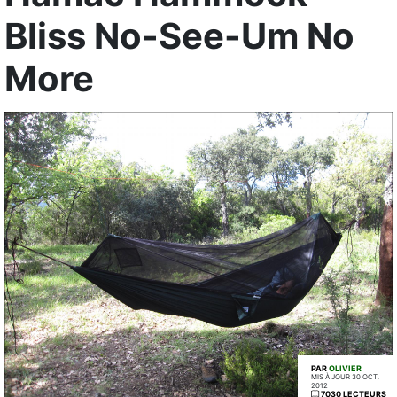
Bliss No-See-Um No
More
PAR
OLIVIER
MIS À JOUR 30 OCT.
2012
7030 LECTEURS