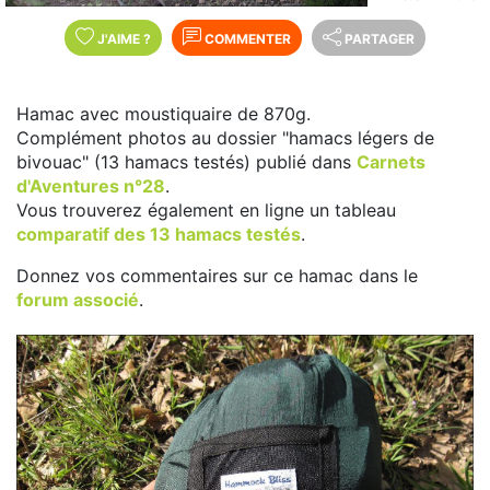
J'AIME
?
COMMENTER
PARTAGER
Hamac avec moustiquaire de 870g.
Complément photos au dossier "hamacs légers de
bivouac" (13 hamacs testés) publié dans
Carnets
d'Aventures n°28
.
Vous trouverez également en ligne un tableau
comparatif des 13 hamacs testés
.
Donnez vos commentaires sur ce hamac dans le
forum associé
.