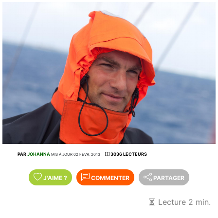
PAR
JOHANNA
3036 LECTEURS
MIS À JOUR 02 FÉVR. 2013
J'AIME
?
COMMENTER
PARTAGER
Lecture 2 min.