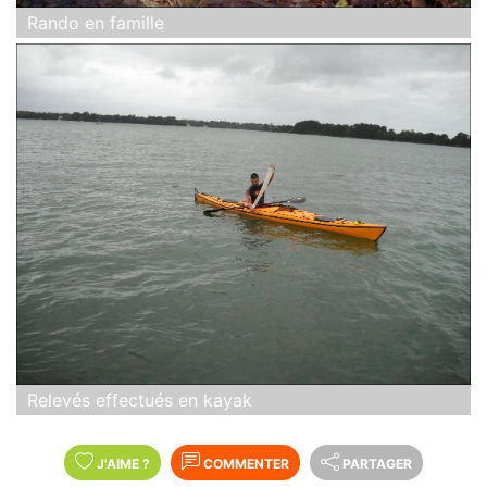
Rando en famille
Relevés effectués en kayak
J'AIME
?
COMMENTER
PARTAGER