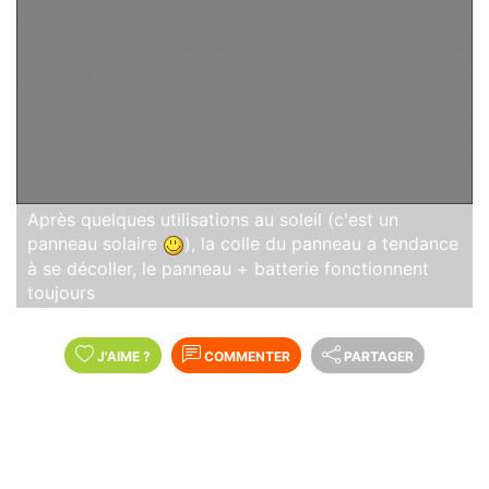
Après quelques utilisations au soleil (c'est un
panneau solaire
), la colle du panneau a tendance
à se décoller, le panneau + batterie fonctionnent
toujours
J'AIME
?
COMMENTER
PARTAGER