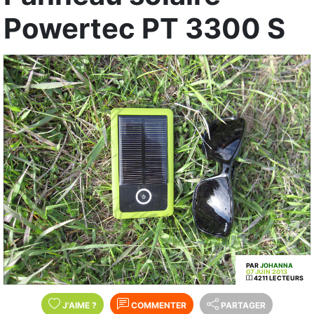
Powertec PT 3300 S
PAR
JOHANNA
07 JUIN 2013
4211 LECTEURS
J'AIME
?
COMMENTER
PARTAGER