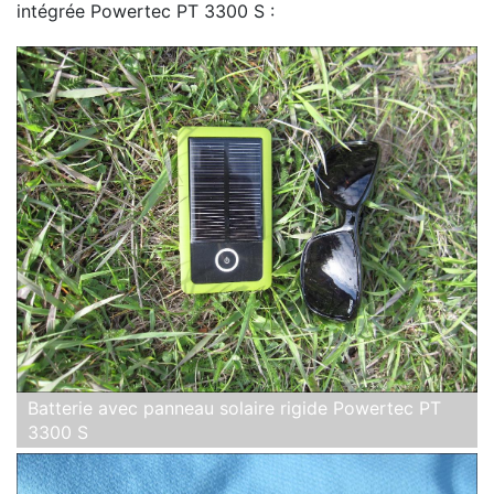
intégrée Powertec PT 3300 S :
Batterie avec panneau solaire rigide Powertec PT
3300 S