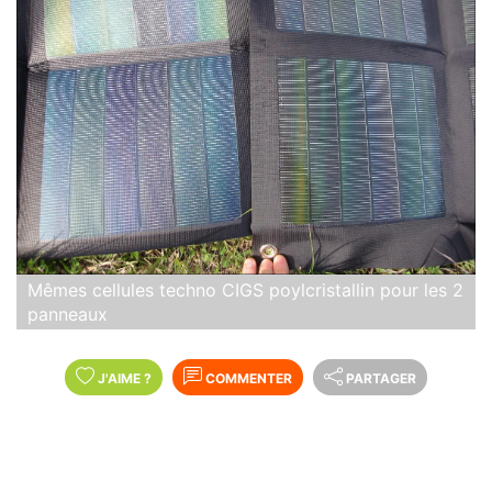
Mêmes cellules techno CIGS poylcristallin pour les 2
panneaux
J'AIME
?
COMMENTER
PARTAGER