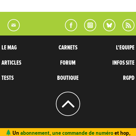
LE MAG
CARNETS
L'EQUIPE
ARTICLES
FORUM
INFOS SITE
TESTS
BOUTIQUE
RGPD
© 2004 - 2026
CARNETS D’AVENTURES
Un
abonnement, une commande de numéro
et hop,