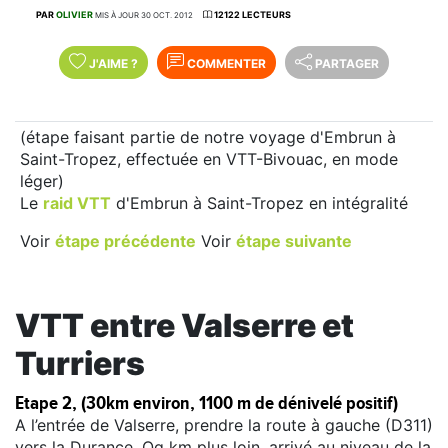
PAR
OLIVIER
12122 LECTEURS
MIS À JOUR 30 OCT. 2012
J'AIME
?
COMMENTER
PARTAGER
(étape faisant partie de notre voyage d'Embrun à
Saint-Tropez, effectuée en VTT-Bivouac, en mode
léger)
Le
raid VTT
d'Embrun à Saint-Tropez en intégralité
Voir
étape précédente
Voir
étape suivante
VTT entre Valserre et
Turriers
Etape 2, (30km environ, 1100 m de dénivelé positif)
A l’entrée de Valserre, prendre la route à gauche (D311)
vers la Durance. Qq km plus loin, arrivé au niveau de la