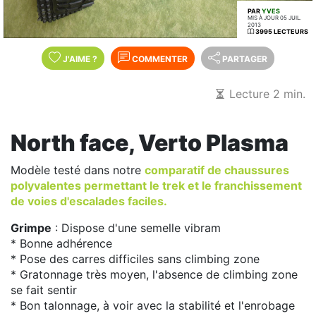
PAR
YVES
MIS À JOUR 05 JUIL.
2013
3995 LECTEURS
J'AIME
?
COMMENTER
PARTAGER
Lecture 2 min.
North face, Verto Plasma
Modèle testé dans notre
comparatif de chaussures
polyvalentes permettant le trek et le franchissement
de voies d'escalades faciles.
Grimpe
: Dispose d'une semelle vibram
* Bonne adhérence
* Pose des carres difficiles sans climbing zone
* Gratonnage très moyen, l'absence de climbing zone
se fait sentir
* Bon talonnage, à voir avec la stabilité et l'enrobage