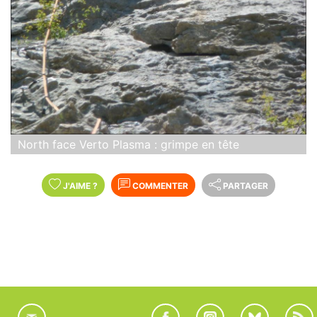
North face Verto Plasma : grimpe en tête
J'AIME
?
COMMENTER
PARTAGER