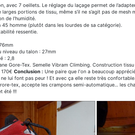
bon, avec 7 oeillets. Le réglage du laçage permet de l’adapt
 larges portions de tissu, même s’il ne s’agit pas de mesh ma
on de l’humidité.
45 homme (plutôt dans les lourdes de sa catégorie).
abilité ressentie.
: 76mm
u niveau du talon : 27mm
é : 2,8
ne Gore-Tex. Semelle Vibram Climbing. Construction tissu 
: 170€
Conclusion :
Une paire que l'on a beaucoup apprécié 
ne lui font pas peur ! Et avec ça elle reste très confortable.
ore-tex, accepte les crampons semi-automatique... les chau
 été !!!