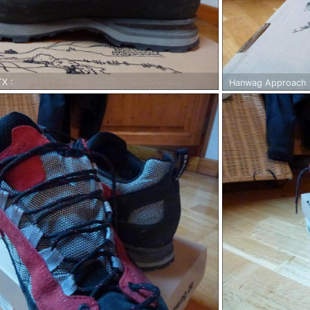
X :
Hanwag Approach G