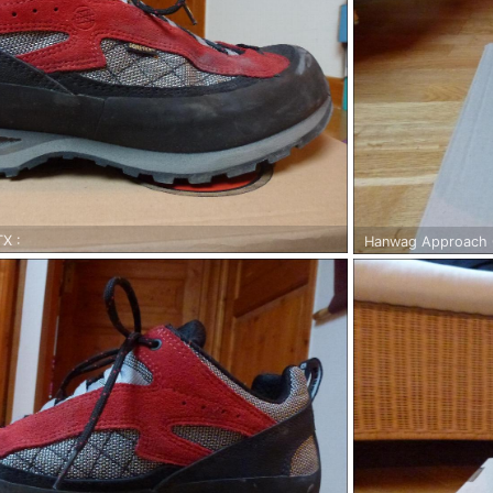
X :
Hanwag Approach 