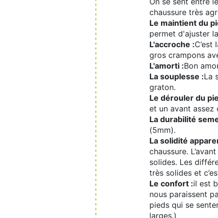
On se sent entre l
chaussure très agr
Le maintient du pi
permet d'ajuster l
L'accroche :
C’est 
gros crampons ave
L'amorti :
Bon amor
La souplesse :
La 
graton.
Le dérouler du pie
et un avant assez 
La durabilité seme
(5mm).
La solidité appare
chaussure. L’avant
solides. Les diff
très solides et c’e
Le confort :
il est
nous paraissent pa
pieds qui se sent
larges.)