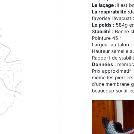
Le laçage :
il est 
La respirabilité :
de
favorise l’évacuati
Le poids :
584g en 
S
tabilité
: Bonne st
Pointure 45 :
Largeur au talon 
Hauteur semelle a
Rapport de stabilit
Données
: membra
Prix approximatif 
même les pierriers 
d'une membrane gr
beaucoup sortir cet