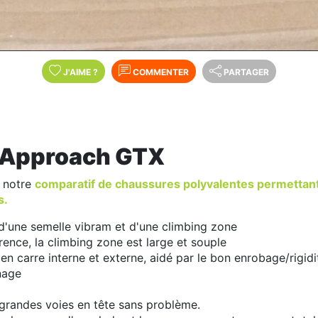
J'AIME
?
COMMENTER
PARTAGER
Approach GTX
 notre
comparatif de chaussures polyvalentes permettant 
s.
d'une semelle vibram et d'une climbing zone
ence, la climbing zone est large et souple
en carre interne et externe, aidé par le bon enrobage/rigidi
nage
grandes voies en tête sans problème.