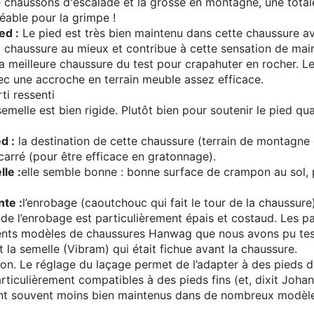
e chaussons d'escalade et la grosse en montagne, une totale
éable pour la grimpe !
ed :
Le pied est très bien maintenu dans cette chaussure ave
a chaussure au mieux et contribue à cette sensation de main
la meilleure chaussure du test pour crapahuter en rocher. L
c une accroche en terrain meuble assez efficace.
ti ressenti
semelle est bien rigide. Plutôt bien pour soutenir le pied qu
d :
la destination de cette chaussure (terrain de montagne e
carré (pour être efficace en gratonnage).
lle :
elle semble bonne : bonne surface de crampon au sol
nte :
l’enrobage (caoutchouc qui fait le tour de la chaussur
 de l’enrobage est particulièrement épais et costaud. Les p
érents modèles de chaussures Hanwag que nous avons pu tes
st la semelle (Vibram) qui était fichue avant la chaussure.
 bon. Le réglage du laçage permet de l’adapter à des pieds 
rticulièrement compatibles à des pieds fins (et, dixit Joha
ent souvent moins bien maintenus dans de nombreux modèles