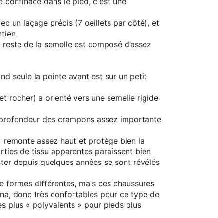
 confinace dans le pied, c'est une
c un laçage précis (7 oeillets par côté), et
tien.
e reste de la semelle est composé d’assez
and seule la pointe avant est sur un petit
t rocher) a orienté vers une semelle rigide
, profondeur des crampons assez importante
e) remonte assez haut et protège bien la
arties de tissu apparentes paraissent bien
ter depuis quelques années se sont révélés
de formes différentes, mais ces chaussures
nna, donc très confortables pour ce type de
 plus « polyvalents » pour pieds plus