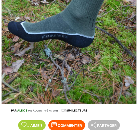
PAR
ALEXIS
1854 LECTEURS
MIS À JOUR 17 FÉVR. 2015
J'AIME
?
COMMENTER
PARTAGER