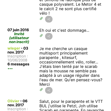
casque polyvalent. Le Metor 4 et
le calcit 2 ne sont plus certifié
vélo !
07 juin 2016
Eh oui et c'est dommage...
Invité
(utilisateur
non inscrit)
wleger
-
03
Je me cherche un casque
nov. 2017
multisport principalement
Inscription :
parapente , kitesurf,
10/06/2008
occasionnellement vélo, roller...
6 messages
J'étais bien tenté par le scarab
mais la mousse ne semble pas
adapté à un usage régulier dans
l'eau de mer. Qu'en pensez-vous?
Merci
Olivier
-
06
Salut, pour le parapente et le VTT
nov. 2017
BUL j'utilise le Petzl, Joh utilise
Inscription :
Scarab en parapente. En revanche