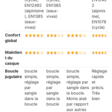
EN12492
EN1385
2
(alpinisme
(eaux-
(alpinis
), EN1385
vives)
me),
(eaux-
EN1078
vives)
(cycle)
Confort
global
Maintien
t du
casque
Boucle
boucle
boucle
boucle
Réglage
jugulaire
simple,
simple,
simple,
rapide
réglage
réglage
réglage par
et
par
par
sangle dans
précis.
sangle
sangle
la boucle.
Très
dans la
dans la
Moins aisé
bien
boucle
boucle
par rapport
aux autres