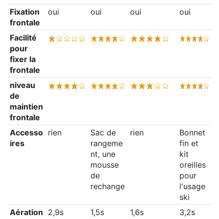
Fixation
oui
oui
oui
oui
frontale
Facilité
pour
fixer la
frontale
niveau
de
maintien
frontale
Accesso
rien
Sac de
rien
Bonnet
ires
rangeme
fin et
nt, une
kit
mousse
oreilles
de
pour
rechange
l'usage
ski
Aération
2,9s
1,5s
1,6s
3,2s