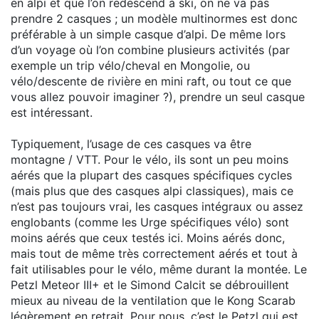
en alpi et que l’on redescend à ski, on ne va pas
prendre 2 casques ; un modèle multinormes est donc
préférable à un simple casque d’alpi. De même lors
d’un voyage où l’on combine plusieurs activités (par
exemple un trip vélo/cheval en Mongolie, ou
vélo/descente de rivière en mini raft, ou tout ce que
vous allez pouvoir imaginer ?), prendre un seul casque
est intéressant.
Typiquement, l’usage de ces casques va être
montagne / VTT. Pour le vélo, ils sont un peu moins
aérés que la plupart des casques spécifiques cycles
(mais plus que des casques alpi classiques), mais ce
n’est pas toujours vrai, les casques intégraux ou assez
englobants (comme les Urge spécifiques vélo) sont
moins aérés que ceux testés ici. Moins aérés donc,
mais tout de même très correctement aérés et tout à
fait utilisables pour le vélo, même durant la montée. Le
Petzl Meteor III+ et le Simond Calcit se débrouillent
mieux au niveau de la ventilation que le Kong Scarab
légèrement en retrait. Pour nous, c’est le Petzl qui est