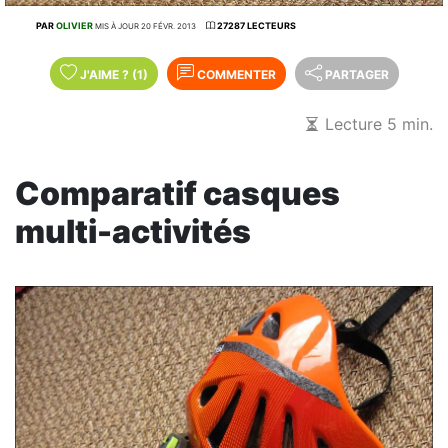
PAR
OLIVIER
27287 LECTEURS
MIS À JOUR 20 FÉVR. 2013
J'AIME
?
(1)
COMMENTER
PARTAGER
Lecture 5 min.
Comparatif casques
multi-activités