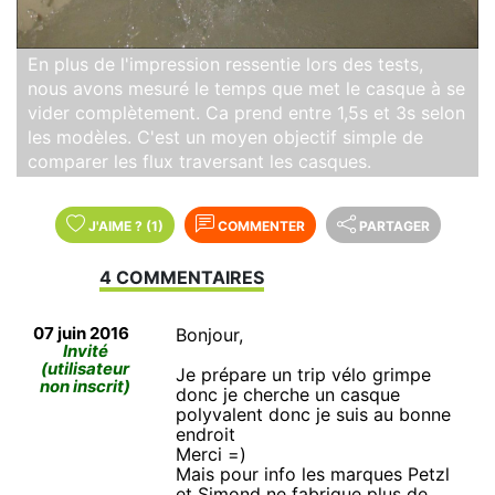
En plus de l'impression ressentie lors des tests,
nous avons mesuré le temps que met le casque à se
vider complètement. Ca prend entre 1,5s et 3s selon
les modèles. C'est un moyen objectif simple de
comparer les flux traversant les casques.
J'AIME
?
(1)
COMMENTER
PARTAGER
4 COMMENTAIRES
07 juin 2016
Bonjour,
Invité
(utilisateur
Je prépare un trip vélo grimpe
non inscrit)
donc je cherche un casque
polyvalent donc je suis au bonne
endroit
Merci =)
Mais pour info les marques Petzl
et Simond ne fabrique plus de