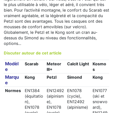
le plus utilisable à vélo, léger et aéré, il convient très
bien. Pour l’activité montagne, le confort du Scarab est
vraiment agréable, et la légèreté et la compacité du
Petzl sont des avantages. Tous les casques ont des
mousses de confort amovibles (sur velcro).
Globalement, le Petzl et le Kong sont un cran au-
dessus du Simond au niveau des fonctionnalités,
options...
Discuter autour de cet article
Modèl
Scarab
Meteor
Calcit Light
Kosmo
e
III+
s
Marqu
Kong
Petzl
Simond
Kong
e
Normes
EN1384
EN12492
EN1078
EN1077
(équitatio
(alpinism
(cycle),
(ski et
n),
e),
EN12492
snowvo
EN1078
EN1078
(alpinisme)
ard),
(cycle),
(cycle),
EN1249