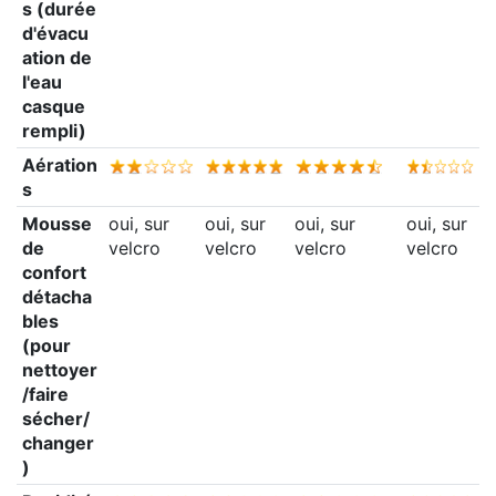
s (durée
d'évacu
ation de
l'eau
casque
rempli)
Aération
s
Mousse
oui, sur
oui, sur
oui, sur
oui, sur
de
velcro
velcro
velcro
velcro
confort
détacha
bles
(pour
nettoyer
/faire
sécher/
changer
)