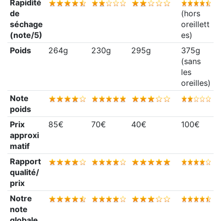
Rapidité
de
(hors
séchage
oreillett
(note/5)
es)
Poids
264g
230g
295g
375g
(sans
les
oreilles)
Note
poids
Prix
85€
70€
40€
100€
approxi
matif
Rapport
qualité/
prix
Notre
note
globale