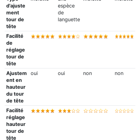
d'ajuste
espèce
ment
de
tour de
languette
tête
Facilité
de
réglage
tour de
tête
Ajustem
oui
oui
non
non
ent en
hauteur
du tour
de tête
Facilité
réglage
hauteur
tour de
tête