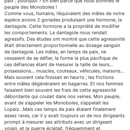
paix ; pourquoi ? Eh bien parce que nous sommes le
peuple des Monoboles !
Comme vous, humains, l’équivalent des mâles de notre
espèce avions 2 gonades produisant une hormone, la
dantagole. Cette hormone a la propriété de modifier
les comportements. La dantagole nous rendait
agressifs. Des études ont montré que cette agressivité
était directement proportionnelle au dosage sanguin
de dantagole. Les mâles, en temps de paix, ne
cessaient de se défier, la forme la plus pacifique de
ces défiances étant de mesurer la taille de leurs…
possessions… muscles, couteaux, véhicules, maisons…
Mais souvent cela finissait en heurts ; les frictions
entre mâles dégénéraient en bagarres. Et nos femmes
faisaient bien souvent les frais de cette agressivité
débordante qui coulait dans nos veines. Mon peuple,
avant de s’appeler les Monoboles, s’appelait les
Lopaiz…Mais ces temps de paix étaient finalement
assez rares, car il y avait toujours un de nos dirigeants
prompt à mesurer ses attributs avec un dirigeant
voisin, et la guerre éclatait, fréquemment et