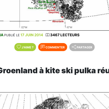
NA
17 JUIN 2014
3467 LECTEURS
PUBLIÉ LE
J'AIME
?
COMMENTER
PARTAGER
Groenland à kite ski pulka ré