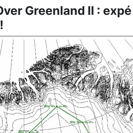
ver Greenland II : exp
!