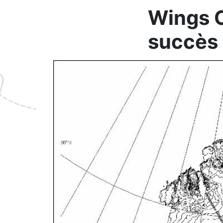
Wings O
succès 