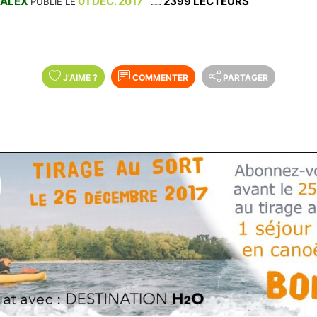
ALEX
01 DÉC. 2017
2399 LECTEURS
PUBLIÉ LE
J'AIME
?
COMMENTER
PARTAGER