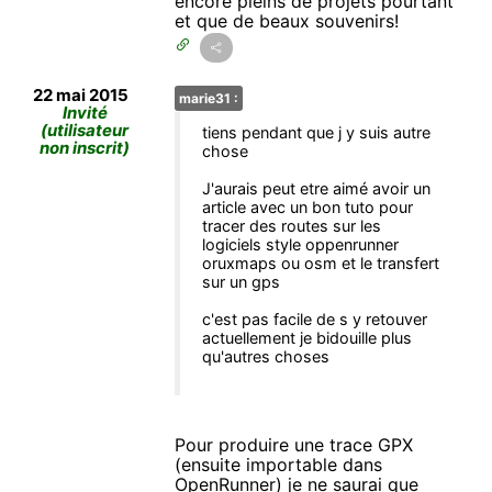
encore pleins de projets pourtant
et que de beaux souvenirs!
22 mai 2015
marie31 :
Invité
(utilisateur
tiens pendant que j y suis autre
non inscrit)
chose
J'aurais peut etre aimé avoir un
article avec un bon tuto pour
tracer des routes sur les
logiciels style oppenrunner
oruxmaps ou osm et le transfert
sur un gps
c'est pas facile de s y retouver
actuellement je bidouille plus
qu'autres choses
Pour produire une trace GPX
(ensuite importable dans
OpenRunner) je ne saurai que