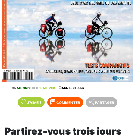
PAR
ALEXIS
13 MAI 2015
5132 LECTEURS
PUBLIÉ LE
J'AIME
?
COMMENTER
PARTAGER
Partirez-vous trois jours