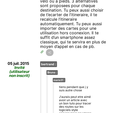
velo ou a pieds. 3 alternatives
sont proposees pour chaque
destination. Tu peux aussi choisir
de t’ecarter de l’itineraire, il te
recalcule l’itineraire
automatiquement. Tu peux aussi
importer des cartes pour une
utilisation hors coonexion. Il te
suffit d’un smartphone assez
classique, qui te servira en plus de
moyen d’appel en cas de pb.
05 juil. 2015
bertrand :
Invité
(utilisateur
Bruno :
non inscrit)
marie31 :
tiens pendant que j y
suis autre chose
J'aurais peut etre aimé
avoir un article avec
un bon tuto pour tracer
des routes sur les
logiciels style