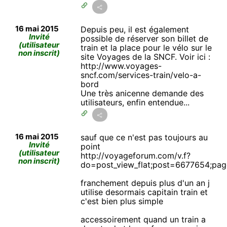
16 mai 2015
Depuis peu, il est également
Invité
possible de réserver son billet de
(utilisateur
train et la place pour le vélo sur le
non inscrit)
site Voyages de la SNCF. Voir ici :
http://www.voyages-
sncf.com/services-train/velo-a-
bord
Une très anicenne demande des
utilisateurs, enfin entendue...
16 mai 2015
sauf que ce n'est pas toujours au
Invité
point
(utilisateur
http://voyageforum.com/v.f?
non inscrit)
do=post_view_flat;post=6677654;pa
franchement depuis plus d'un an j
utilise desormais capitain train et
c'est bien plus simple
accessoirement quand un train a