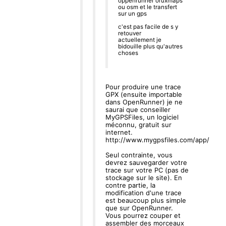
oppenrunner oruxmaps
ou osm et le transfert
sur un gps
c'est pas facile de s y
retouver
actuellement je
bidouille plus qu'autres
choses
Pour produire une trace
GPX (ensuite importable
dans OpenRunner) je ne
saurai que conseiller
MyGPSFiles, un logiciel
méconnu, gratuit sur
internet.
http://www.mygpsfiles.com/app/
Seul contrainte, vous
devrez sauvegarder votre
trace sur votre PC (pas de
stockage sur le site). En
contre partie, la
modification d'une trace
est beaucoup plus simple
que sur OpenRunner.
Vous pourrez couper et
assembler des morceaux