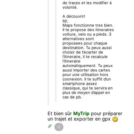
de traces et les modifier à
volonté.
A découvrir!
bjr,
Maps fonctionne tres bien.
Il te propose des itineraires
voiture, velo ou a pieds. 3
alternatives sont
proposees pour chaque
destination. Tu peux aussi
choisir de t’ecarter de
l’itineraire, il te recalcule
l’itineraire
automatiquement. Tu peux
aussi importer des cartes
pour une utilisation hors
coonexion. Il te suffit d’un
smartphone assez
classique, qui te servira en
plus de moyen d’appel en
cas de pb.
Et bien sûr
MyTrip
pour préparer
un trajet et exporter en gpx