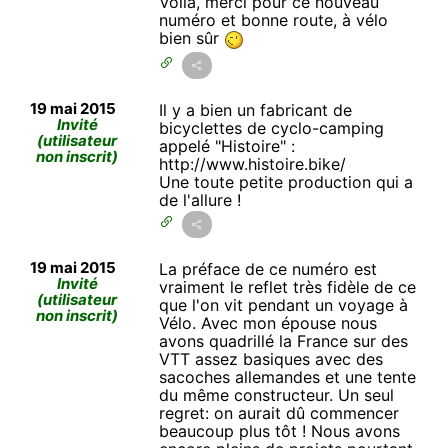
Voilà, merci pour ce nouveau
numéro et bonne route, à vélo
bien sûr
19 mai 2015
Il y a bien un fabricant de
Invité
bicyclettes de cyclo-camping
(utilisateur
appelé "Histoire" :
non inscrit)
http://www.histoire.bike/
Une toute petite production qui a
de l'allure !
19 mai 2015
La préface de ce numéro est
Invité
vraiment le reflet très fidèle de ce
(utilisateur
que l'on vit pendant un voyage à
non inscrit)
Vélo. Avec mon épouse nous
avons quadrillé la France sur des
VTT assez basiques avec des
sacoches allemandes et une tente
du même constructeur. Un seul
regret: on aurait dû commencer
beaucoup plus tôt ! Nous avons