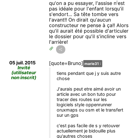
qu'on a pu essayer, l'assise n'est
pas idéale pour l'enfant lorsqu'il
s'endort... Sa tête tombe vers
l'avant!! On dirait qu'aucun
constructeur ne pense à ça!! Alors
qu'il aurait été possible d'articuler
le dossier pour qu'il s'incline vers
l'arrière!
05 juil. 2015
[quote=Bruno]
marie31 :
Invité
(utilisateur
tiens pendant que j y suis autre
non inscrit)
chose
J'aurais peut etre aimé avoir un
article avec un bon tuto pour
tracer des routes sur les
logiciels style oppenrunner
oruxmaps ou osm et le transfert
sur un gps
c'est pas facile de s y retouver
actuellement je bidouille plus
qu'autres choses