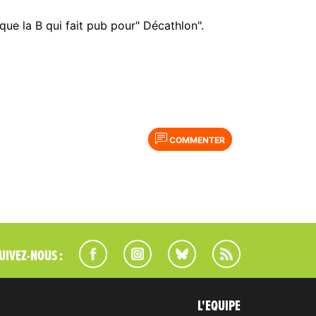
ue la B qui fait pub pour" Décathlon".
COMMENTER
UIVEZ-NOUS :
L'EQUIPE