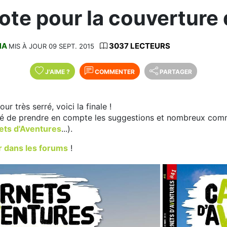
vote pour la couverture
NA
3037 LECTEURS
MIS À JOUR 09 SEPT. 2015
J'AIME
?
COMMENTER
PARTAGER
ur très serré, voici la finale !
é de prendre en compte les suggestions et nombreux comme
ets d'Aventures
...).
r dans les forums
!