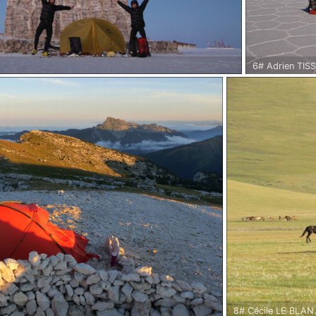
6# Adrien TIS
- Avril 2017.
Bivouac irréel 
rgentine, le Chili et la Bolivie.
8# Cécile LE BLAN