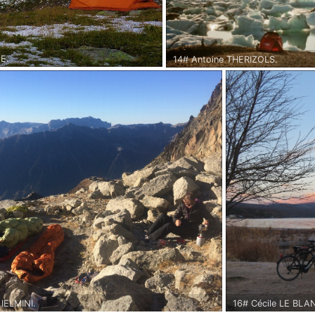
E.
14# Antoine THERIZOLS.
e) - Août 2017.
Premier contact avec les icebergs
ta lors du tour du Beaufortain.
Jokulsàrlon en Islande.
 IELMINI.
16# Cécile LE BLA