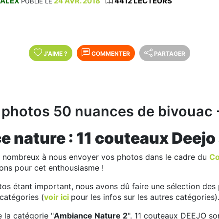
ALEX
24 AVR. 2018
4412 LECTEURS
PUBLIÉ LE
J'AIME
?
COMMENTER
PARTAGER
photos 50 nuances de bivouac - 
 nature : 11 couteaux Deejo 
s nombreux à nous envoyer vos photos dans le cadre du
Co
ons pour cet enthousiasme !
s étant important, nous avons dû faire une sélection des p
 catégories (
voir ici
pour les infos sur les autres catégories)
 la catégorie "
Ambiance Nature 2
". 11 couteaux DEEJO so