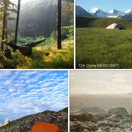
un peu plus longtemps pour admirer les étoiles qui ne devraient plus tarder
AU.
12# Claire MERCURIOT.
 Autrichienne - Juin 2015.
Kirghizstan - Printemps 2017.
à vélo de 7 mois à travers l'Europe.
Petit bivouac dans un paysage
plusieurs jours.