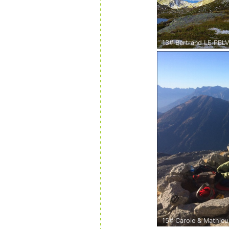
13# Bertrand LE PELV
Lac de Presset (Savoi
Vue sur la Pierra Men
15# Carole & Mathieu