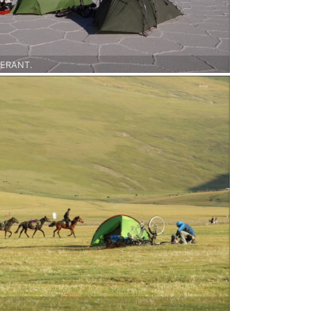
SERANT.
sur l'immense salar d'Uyuni en Bolivie
.