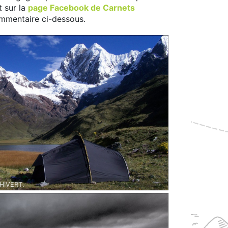
t sur la
page Facebook de Carnets
ommentaire ci-dessous.
HIVERT.
 dans la Cordillère Blanche - Mai 2007