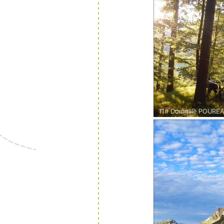
et permet de veiller 
apparaitre...
coco-lolo-a-velo.fr
11# Domitille POURE
Près de Urtl en Styrie
Au cours d'un voyage 