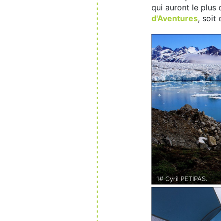
qui auront le plus
d'Aventures
, soi
1# Cyril PETIPAS.
Groenland Est - Juin 