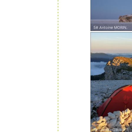
5# Antoine MORIN.
Salar d'Uyuni, Bolivie 
Voyage à vélo entre l'A
7# Camille GIRAULT.