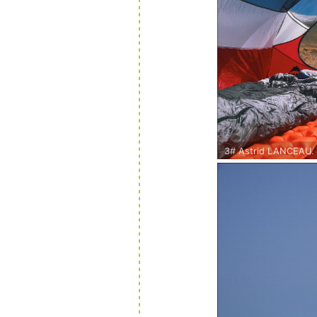
3# Astrid LANCEAU.
Kirghizistan - Septem
Montagne en vue.