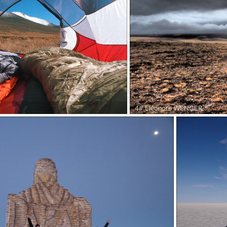
4# Eléonore WENGER.
bre 2017.
Urgup, Turquie - Octobre 2017