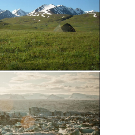
 à
Cliché pris pendant la traversée de
l'Amérique du Sud à vélo avec mon
frère. Au petit matin, la lumière était
incroyable ! Surtout après avoir
essuyé un orage pas drôle la veille
 typiquement kirghize au cours d'un trek de