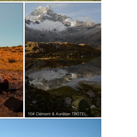
ghizistan - 2017.
élo sur des pistes pas toujours en bon état, souvent
nifiques, quel joie d'arriver enfin à ce fameux lac
du les mérites. Il y a du vent, le ciel est gris mais
 beau ! On plante la tente près d'un camp de yourtes
ais me balader près du lac, Edouard s'attelle à
os. Régulièrement, notre "terrain de camping" est
oupeaux gigantesques, par des enfants au triple
ux qui font deux fois leur taille. C'est sauvage, c'est
 on est bien!
10# Clément & Aurélien TROTEL.
Pérou sur le Huascaran Circuit. Le
'mont' dans le fond c'est le
a réchauffe
Chopicalqui, culminant à 6354m.