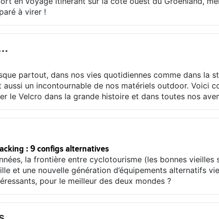
rt en voyage itinérant sur la côte ouest du Groenland, me
paré à virer !
..
sque partout, dans nos vies quotidiennes comme dans la stat
 aussi un incontournable de nos matériels outdoor. Voici c
rer le Velcro dans la grande histoire et dans toutes nos ave
cking : 9 configs alternatives
nées, la frontière entre cyclotourisme (les bonnes vieilles
lle et une nouvelle génération d’équipements alternatifs v
éressants, pour le meilleur des deux mondes ?
s