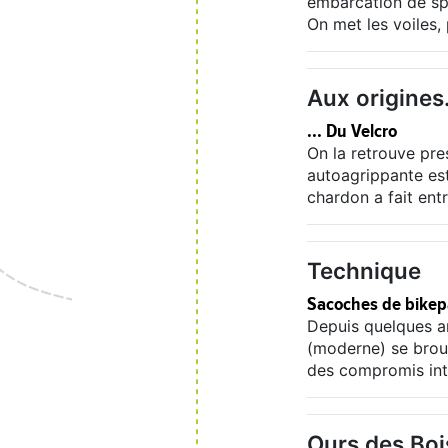
embarcation de spo
On met les voiles, 
Aux origines.
... Du Velcro
On la retrouve pre
autoagrippante est
chardon a fait ent
Technique
Sacoches de bikepa
Depuis quelques an
(moderne) se broui
des compromis int
Ours des Boi