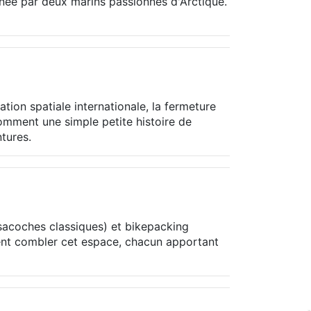
née par deux marins passionnés d'Arctique.
ion spatiale internationale, la fermeture
omment une simple petite histoire de
ntures.
 sacoches classiques) et bikepacking
ient combler cet espace, chacun apportant