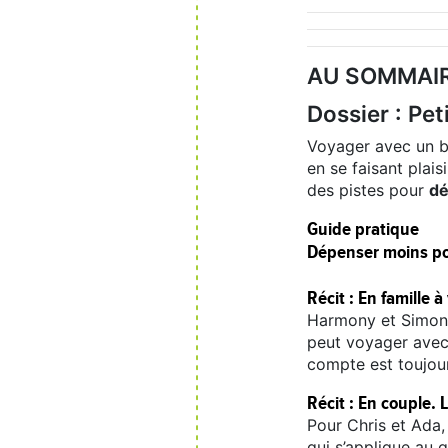
AU SOMMAI
Dossier : Pe
Voyager avec un bu
en se faisant plais
des pistes pour
dé
Guide pratique
Dépenser moins po
Récit : En famille 
Harmony et Simon so
peut voyager avec 
compte est toujou
Récit : En couple. 
Pour Chris et Ada,
qui s’applique au 