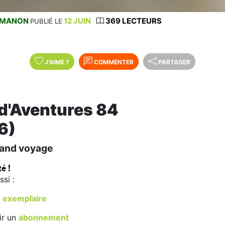
MANON
12 JUIN
369 LECTEURS
PUBLIÉ LE
J'AIME
?
COMMENTER
PARTAGER
d'Aventures 84
6)
rand voyage
é !
si :
exemplaire
ir un
abonnement