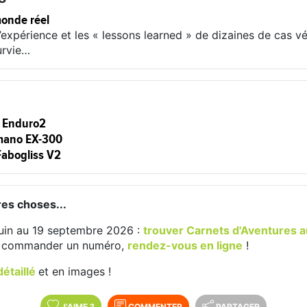
monde réel
’expérience et les « lessons learned » de dizaines de cas vé
urvie…
l
 Enduro2
mano EX-300
Fabogliss V2
tres choses...
juin au 19 septembre 2026 :
trouver Carnets d'Aventures 
u commander un numéro,
rendez-vous en ligne
!
étaillé
et en images !
J'AIME
?
COMMENTER
PARTAGER