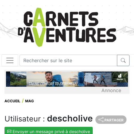
Annonce
ACCUEIL
MAG
descholive
Utilisateur :
PARTAGER
Envoyer un message privé à descholive