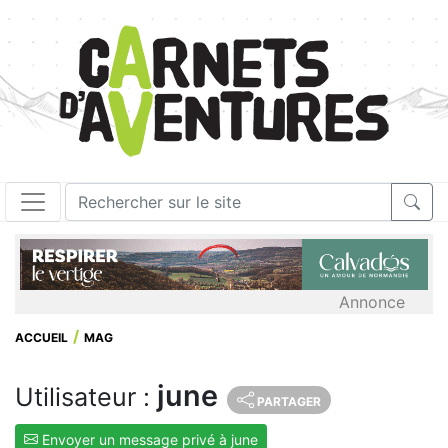
Annonce
ACCUEIL
MAG
june
Utilisateur :
PARTAGER
Envoyer un message privé à june