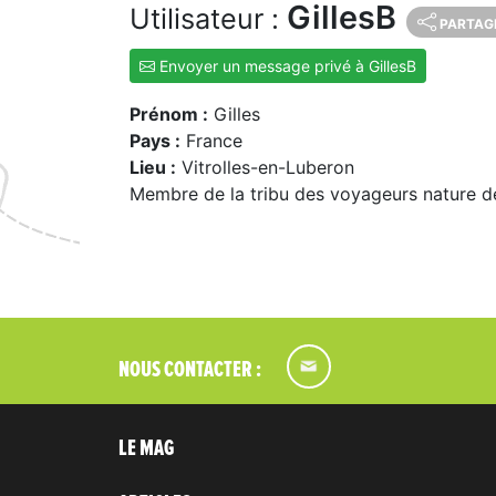
GillesB
Utilisateur :
PARTAG
Envoyer un message privé à GillesB
Prénom :
Gilles
Pays :
France
Lieu :
Vitrolles-en-Luberon
Membre de la tribu des voyageurs nature d
NOUS CONTACTER :
LE MAG