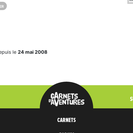
ER
epuis le
24 mai 2008
S
CARNETS