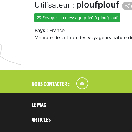
ploufplouf
Utilisateur :
Envoyer un message privé à ploufplouf
Pays :
France
Membre de la tribu des voyageurs nature d
NOUS CONTACTER :
LE MAG
ARTICLES