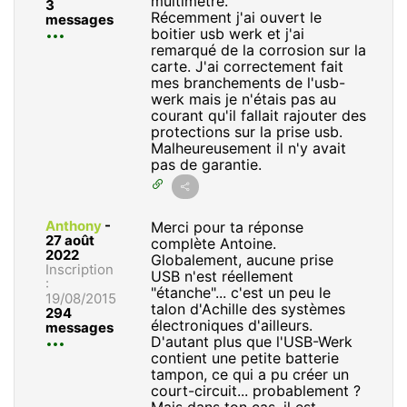
multimètre.
3
Récemment j'ai ouvert le
messages
boitier usb werk et j'ai
remarqué de la corrosion sur la
carte. J'ai correctement fait
mes branchements de l'usb-
werk mais je n'étais pas au
courant qu'il fallait rajouter des
protections sur la prise usb.
Malheureusement il n'y avait
pas de garantie.
Anthony
-
Merci pour ta réponse
27 août
complète Antoine.
2022
Globalement, aucune prise
Inscription
USB n'est réellement
:
"étanche"... c'est un peu le
19/08/2015
talon d'Achille des systèmes
294
électroniques d'ailleurs.
messages
D'autant plus que l'USB-Werk
contient une petite batterie
tampon, ce qui a pu créer un
court-circuit... probablement ?