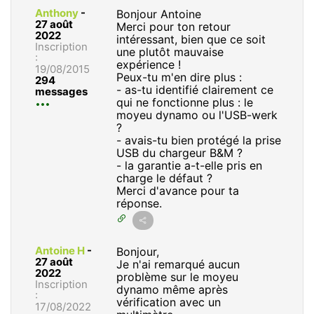
Anthony
-
Bonjour Antoine
27 août
Merci pour ton retour
2022
intéressant, bien que ce soit
Inscription
une plutôt mauvaise
:
expérience !
19/08/2015
Peux-tu m'en dire plus :
294
- as-tu identifié clairement ce
messages
qui ne fonctionne plus : le
moyeu dynamo ou l'USB-werk
?
- avais-tu bien protégé la prise
USB du chargeur B&M ?
- la garantie a-t-elle pris en
charge le défaut ?
Merci d'avance pour ta
réponse.
Antoine H
-
Bonjour,
27 août
Je n'ai remarqué aucun
2022
problème sur le moyeu
Inscription
dynamo même après
:
vérification avec un
17/08/2022