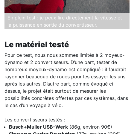
En plein test : je peux lire directement la vitesse et
la puissance en sortie du convertisseur.
Le matériel testé
Pour ce test, nous nous sommes limités à 2 moyeux-
dynamo et 2 convertisseurs. D’une part, tester de
nombreux moyeux-dynamo est compliqué : il faudrait
rayonner beaucoup de roues pour les essayer les uns
après les autres. D’autre part, comme évoqué ci-
dessus, le projet était surtout de mesurer les
possibilités concrètes offertes par ces systèmes, dans
le cas d’un voyage à vélo.
Les convertisseurs testés :
Busch+Muller USB-Werk
(86g, environ 90€)
Sinewave Cycles Revolution
(37g, environ 130€)