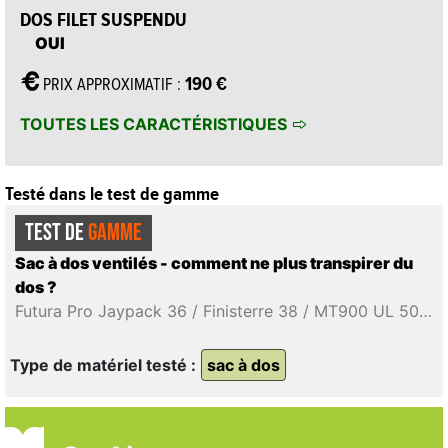
DOS FILET SUSPENDU
OUI
190 €
PRIX APPROXIMATIF :
TOUTES LES CARACTÉRISTIQUES
Testé dans le test de gamme
TEST DE
GAMME
Sac à dos ventilés - comment ne plus transpirer du
dos ?
Futura Pro Jaypack 36 / Finisterre 38 / MT900 UL 50+10 / Zulu LT 28 / Focal 48 / L.I.M 35 / L.I.M Airak 38 / Vina 30 / Airzone Trail Duo 32 / Airzone Trek 35:45 / Airzone Ultra 36 / Downburst 26 / Exos 58 / Exos Pro 55 / Hikelite 32 / Alp Trainer 35+3 / Bike Alpin 30+5 / Brenta 44+6
Type de matériel testé :
sac à dos