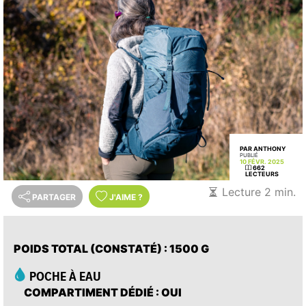
PAR ANTHONY
PUBLIÉ
10 FÉVR. 2025
662
LECTEURS
Lecture 2 min.
PARTAGER
J'AIME
?
POIDS TOTAL (CONSTATÉ)
: 1500 G
POCHE À EAU
COMPARTIMENT DÉDIÉ
: OUI