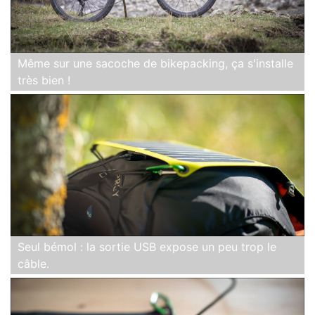
Même sur une sacoche de bikepacking, ça s'installe
très bien !
Seul bémol : la sortie USB expose un peu trop le
câble.