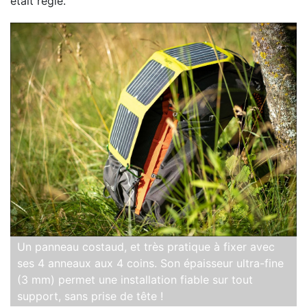
était réglé.
Un panneau costaud, et très pratique à fixer avec
ses 4 anneaux aux 4 coins. Son épaisseur ultra-fine
(3 mm) permet une installation fiable sur tout
support, sans prise de tête !