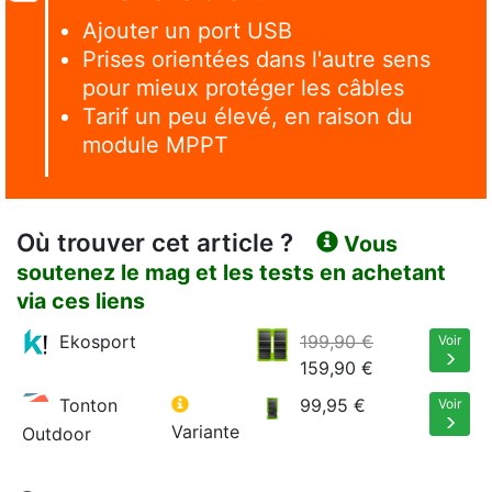
Ajouter un port USB
Prises orientées dans l'autre sens
pour mieux protéger les câbles
Tarif un peu élevé, en raison du
module MPPT
Où trouver cet article ?
Vous
soutenez le mag et les tests en achetant
via ces liens
Ekosport
199,90 €
Voir
159,90 €
Tonton
99,95 €
Voir
Variante
Outdoor