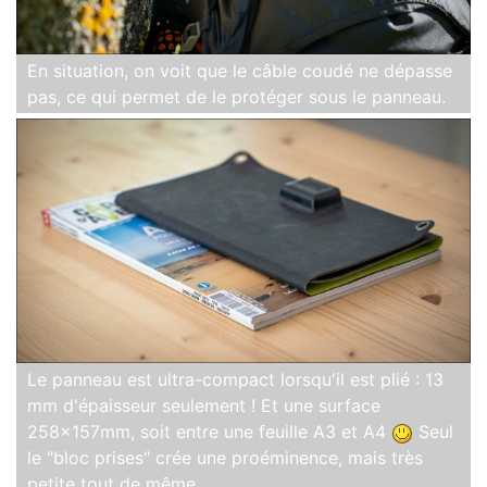
En situation, on voit que le câble coudé ne dépasse
pas, ce qui permet de le protéger sous le panneau.
Le panneau est ultra-compact lorsqu'il est plié : 13
mm d'épaisseur seulement ! Et une surface
258x157mm, soit entre une feuille A3 et A4
Seul
le "bloc prises" crée une proéminence, mais très
petite tout de même.