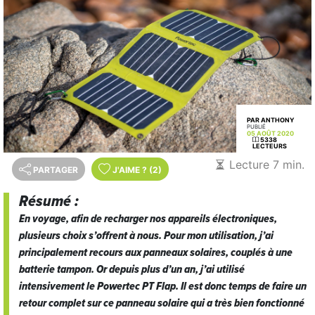
PAR ANTHONY
PUBLIÉ
05 AOÛT 2020
5338
LECTEURS
Lecture 7 min.
PARTAGER
J'AIME
?
(2)
Résumé :
En voyage, afin de recharger nos appareils électroniques,
plusieurs choix s’offrent à nous. Pour mon utilisation, j’ai
principalement recours aux panneaux solaires, couplés à une
batterie tampon. Or depuis plus d’un an, j’ai utilisé
intensivement le
Powertec PT Flap
. Il est donc temps de faire un
retour complet sur ce panneau solaire qui a très bien fonctionné