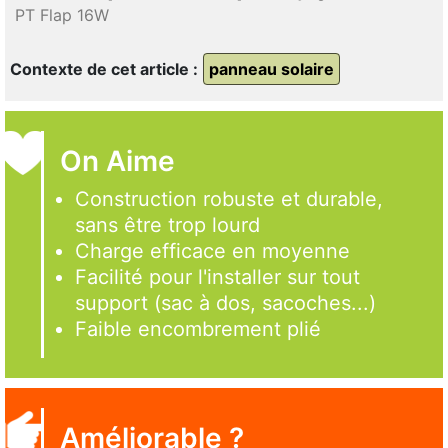
PT Flap 16W
Contexte de cet article :
panneau solaire
On Aime
Construction robuste et durable,
sans être trop lourd
Charge efficace en moyenne
Facilité pour l'installer sur tout
support (sac à dos, sacoches...)
Faible encombrement plié
Améliorable ?