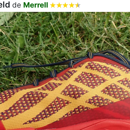
eld










de
Merrell