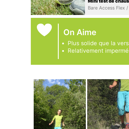
Mini test de chau
On Aime
Plus solide que la ver
Relativement impermé