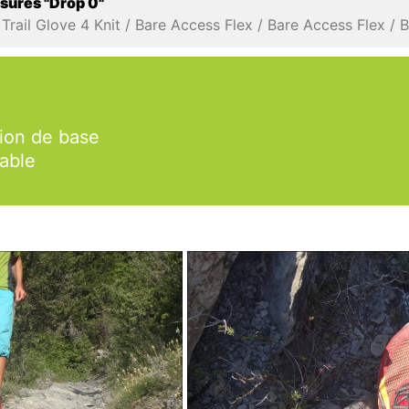
ssures "Drop 0"
sion de base
able