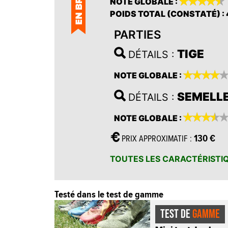










NOTE GLOBALE
:
POIDS TOTAL (CONSTATÉ)
:
PARTIES
TIGE
DÉTAILS :








NOTE GLOBALE
:
SEMELL
DÉTAILS :








NOTE GLOBALE
:
130 €
PRIX APPROXIMATIF :
TOUTES LES CARACTÉRISTI
Testé dans le test de gamme
TEST DE
GAMME