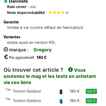
Étanchéité
Rain cover
: oui









Note imperméabilité
:
Garantie
limitée à vie (contre défaut de fabrication)
Variantes
existe aussi en version 65L
marque :
Gregory
140 €
Prix approximatif :
Où trouver cet article ?
Vous
soutenez le mag et les tests en achetant
via ces liens
Tonton Outdoor
180 €
Voir
Tonton Outdoor
180 €
Voir