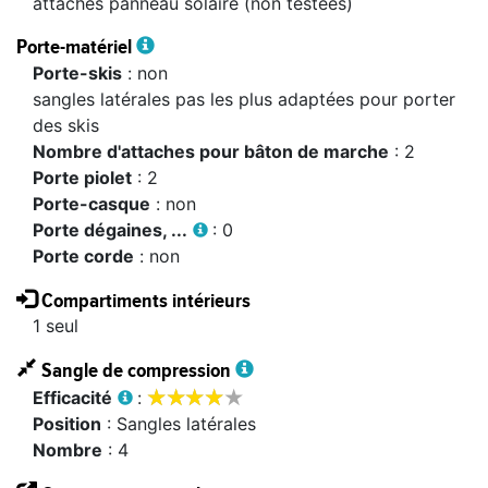
attaches panneau solaire (non testées)
Porte-matériel
Porte-skis
: non
sangles latérales pas les plus adaptées pour porter
des skis
Nombre d'attaches pour bâton de marche
: 2
Porte piolet
: 2
Porte-casque
: non
Porte dégaines, ...
: 0
Porte corde
: non
Compartiments intérieurs
1 seul
Sangle de compression









Efficacité
:
position
: Sangles latérales
nombre
: 4