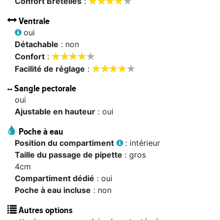









Confort Bretelles
:
Ventrale
oui
Détachable
: non









confort
:









Facilité de réglage
:
Sangle pectorale
oui
Ajustable en hauteur
: oui
Poche à eau
Position du compartiment
: intérieur
Taille du passage de pipette
: gros
4cm
Compartiment dédié
: oui
Poche à eau incluse
: non
Autres options