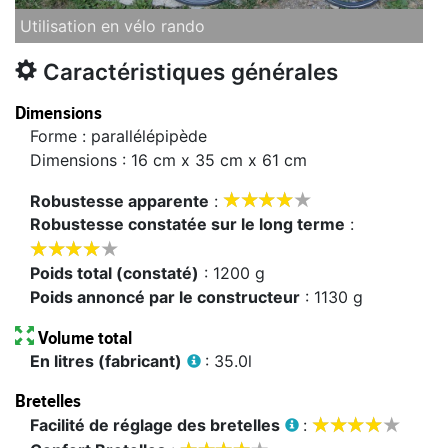
Utilisation en vélo rando
Caractéristiques générales
Dimensions
Forme : parallélépipède
Dimensions : 16 cm x 35 cm x 61 cm









Robustesse apparente
:
Robustesse constatée sur le long terme
:









Poids total (constaté)
: 1200 g
Poids annoncé par le constructeur
: 1130 g
Volume total
En litres (fabricant)
: 35.0l
Bretelles









Facilité de réglage des bretelles
: