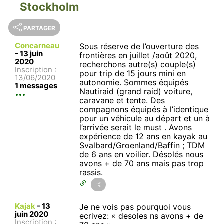
Stockholm
PARTAGER
Concarneau
Sous réserve de l’ouverture des
-
13 juin
frontières en juillet /août 2020,
2020
recherchons autre(s) couple(s)
Inscription :
pour trip de 15 jours mini en
13/06/2020
autonomie. Sommes équipés
1 messages
Nautiraid (grand raid) voiture,
caravane et tente. Des
compagnons équipés à l’identique
pour un véhicule au départ et un à
l’arrivée serait le must . Avons
expérience de 12 ans en kayak au
Svalbard/Groenland/Baffin ; TDM
de 6 ans en voilier. Désolés nous
avons + de 70 ans mais pas trop
rassis.
Kajak
-
13
Je ne vois pas pourquoi vous
juin 2020
ecrivez: « desoles ns avons + de
Inscription :