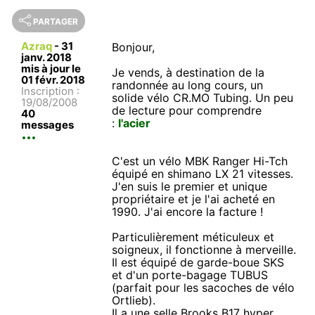
PARTAGER
Azraq
-
31
Bonjour,
janv. 2018
mis à jour le
Je vends, à destination de la
01 févr. 2018
randonnée au long cours, un
Inscription :
solide vélo CR.MO Tubing. Un peu
19/08/2008
de lecture pour comprendre
40
:
l'acier
messages
C'est un vélo MBK Ranger Hi-Tch
équipé en shimano LX 21 vitesses.
J'en suis le premier et unique
propriétaire et je l'ai acheté en
1990. J'ai encore la facture !
Particulièrement méticuleux et
soigneux, il fonctionne à merveille.
Il est équipé de garde-boue SKS
et d'un porte-bagage TUBUS
(parfait pour les sacoches de vélo
Ortlieb).
Il a une selle Brooks B17 hyper