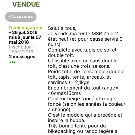
VENDUE
PARTAGER
Danlevoyageur
Salut à tous,
-
26 juil. 2016
Je vends ma tente MSR Zoid 2
mis à jour le 07
état neuf (et pour cause servie 3
mai 2018
nuits)
Inscription :
Complète avec tapis de sol et
26/07/2016
double toit.
2 messages
Utilisable avec ou sans double
toit, c'est une trois saisons.
Poids total de l'ensemble (double
toit, tapis, tente, arceaux et
sardines )= 2,1kgs
Encombrement du tout rangé=
46cmsX15cms
Couleur beige foncé et rouge
foncé (selon les années la couleur
a changé)
C'est le modèle qui a précédé et
inspiré la hubba.
Tr§s bonne tente pour du
bikepacking ou rando légère à