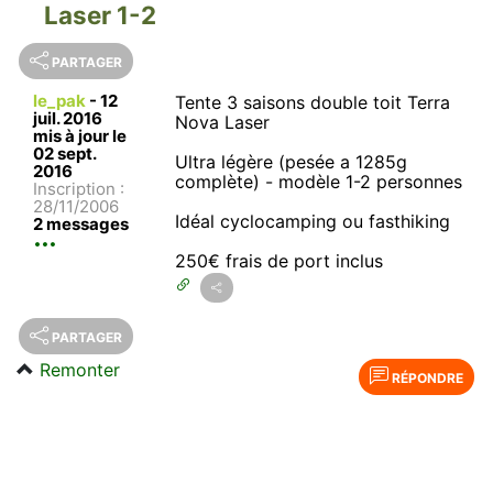
Laser 1-2
PARTAGER
le_pak
-
12
Tente 3 saisons double toit Terra
juil. 2016
Nova Laser
mis à jour le
02 sept.
Ultra légère (pesée a 1285g
2016
complète) - modèle 1-2 personnes
Inscription :
28/11/2006
Idéal cyclocamping ou fasthiking
2 messages
250€ frais de port inclus
PARTAGER
Remonter
RÉPONDRE